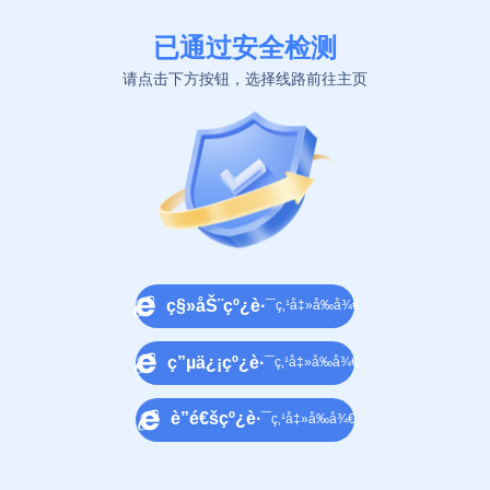
已通过安全检测
请点击下方按钮，选择线路前往主页
ç§»åŠ¨çº¿è·¯
ç‚¹å‡»å‰å¾€
ç”µä¿¡çº¿è·¯
ç‚¹å‡»å‰å¾€
è”é€šçº¿è·¯
ç‚¹å‡»å‰å¾€